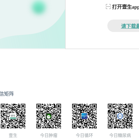
打开壹生a
请下载最
信矩阵
壹生
今日肿瘤
今日循环
今日糖尿病