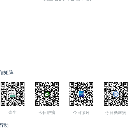
信矩阵
壹生
今日肿瘤
今日循环
今日糖尿病
行动