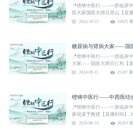
📍铿锵中医行——一群临床
医大家国医大师吕景山【直播时间】 
论嘉宾】 牵头专家：赵进喜 
2024-10-23
23625 
授，吕玉娥 教授，陈洪 教授
糖尿病与肾病大家——国
📍铿锵中医行——一群临床
大家——国医大师吕仁和【直播时间】
论嘉宾】 牵头专家：赵进喜 
2024-09-11
25107 
授，肖永华 教授，傅强 教授
铿锵中医行——中西医结
📍铿锵中医行——一群临床
家祝谌予教授【直播时间】 2024
牵头专家：赵进喜 教授参会
2024-08-14
30293 
教授，薛钜夫 教授，梁晓春 