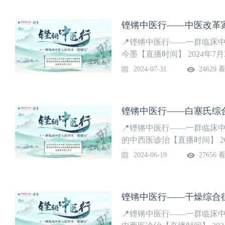
铿锵中医行——中医改革
📍铿锵中医行——一群临床
今墨【直播时间】 2024年7月3
家：赵进喜 教授参会专家：贾
2024-07-31
24629 
授，庞博 教授，吕玉娥 教授
铿锵中医行——白塞氏综
📍铿锵中医行——一群临床
的中西医诊治【直播时间】 2024
牵头专家：赵进喜 教授参会
2024-06-19
27656 
卫 教授，杨科朋 教授
铿锵中医行——干燥综合
📍铿锵中医行——一群临床