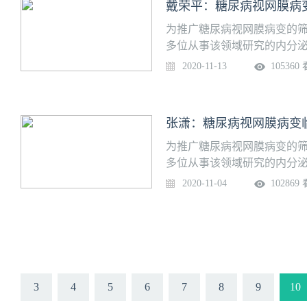
戴荣平：糖尿病视网膜病
为推广糖尿病视网膜病变的
多位从事该领域研究的内分泌
专项培训课程，助力提升基
2020-11-13
105360
题：糖尿病视网膜病变和糖尿
医师北京协和医院内容提要：
张潇：糖尿病视网膜病变
为推广糖尿病视网膜病变的
多位从事该领域研究的内分泌
专项培训课程，助力提升基
2020-11-04
102869
题：糖尿病视网膜病变临床检
师北京协和医院内容提要：※ 
相干断层扫描（OCT）※ 光
3
4
5
6
7
8
9
10