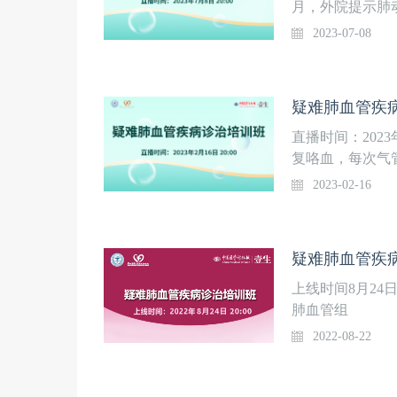
月，外院提示肺
瘤? 菌栓? 血
2023-07-08
疑难肺血管疾病
直播时间：202
复咯血，每次气
治疗效果不理想
2023-02-16
是咯血主要病因。
病。下一步肺静
疑难肺血管疾病
上线时间8月24
肺血管组
2022-08-22