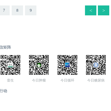
<
>
7
8
9
信矩阵
壹生
今日肿瘤
今日循环
今日糖尿病
行动