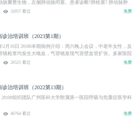
动脉瓣赘生物，左侧肺动脉闭塞。患者诊断?肺栓塞? 肺动脉肿
管炎?本期大咖与您一起讨论！
32057 看过
免费
诊治培训班（2023第1期）
3年2月16日 20:00本期病例介绍：周六晚上会议，中老年女性，反
管镜检查均发生大咯血，气管镜发现气管壁血管扩张。多家医院
，入住我院。CTPA发现左侧上下肺静脉闭塞，考虑肺静脉病变
26521 看过
免费
完成CTPA和PET-CT等，未见纤维纵隔炎，lgG4，肿瘤等疾
脉病因?如何治疗? 邀请国内大咖和大家一起讨论。
诊治培训班（2022第13期）
日 20:00组织团队广州医科大学附属第一医院呼吸与危重症医学科
46764 看过
免费