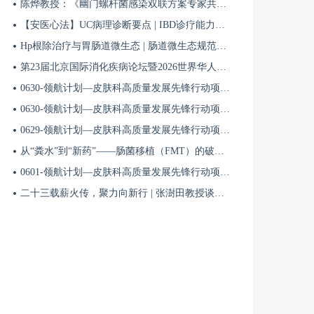
陈烨教授：《幽门螺杆菌感染双联方案专家共识（2026）》解读 | BIDDF2026
【安医心法】UC病理诊断要点 | IBD诊疗能力系统提升5
Hp根除治疗与胃肠道微生态 | 肠道微生态规范化诊疗4
第23届北京国际消化疾病论坛暨2026世界华人消化医师年会盛大开幕
0630-领航计划—皮肤科高质量发展先锋行动项目第六季第65期
0630-领航计划—皮肤科高质量发展先锋行动项目第六季第64期
0629-领航计划—皮肤科高质量发展先锋行动项目第六季第63期
从“粪水”到“新药”——肠菌移植（FMT）的破局与临床应用全景 | 肠道微生态规范化诊疗1
0601-领航计划—皮肤科高质量发展先锋行动项目第六季第42期
二十三载薪火传，聚力向新行 | 张澍田教授谈中国消化医学的传承与突破