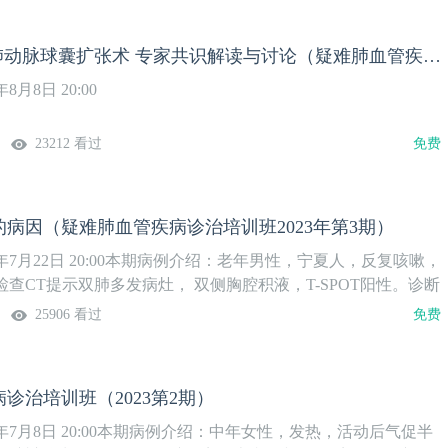
2023ESC经皮肺动脉球囊扩张术 专家共识解读与讨论（疑难肺血管疾病诊治培训班2023年第4期）
月8日 20:00
23212 看过
免费
病因（疑难肺血管疾病诊治培训班2023年第3期）
3年7月22日 20:00本期病例介绍：老年男性，宁夏人，反复咳嗽，
查CT提示双肺多发病灶， 双侧胸腔积液，T-SPOT阳性。诊断
抗痨治疗，效果不理想。本期大咖与您一起分享胸腔积液病因！
25906 看过
免费
诊治培训班（2023第2期）
3年7月8日 20:00本期病例介绍：中年女性，发热，活动后气促半