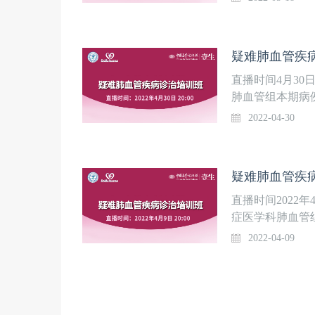
一起寻找老年男
疑难肺血管疾病
直播时间4月30
肺血管组本期病
院CT提示双侧肺
2022-04-30
该患者诊断？大
疑难病例讨论，
疑难肺血管疾病
直播时间2022
症医学科肺血管组
您与大咖一起讨
2022-04-09