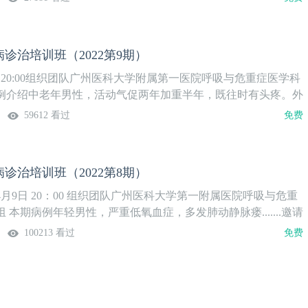
性患者肺动脉高压病因。
诊治培训班（2022第9期）
日20:00组织团队广州医科大学附属第一医院呼吸与危重症医学科
例介绍中老年男性，活动气促两年加重半年，既往时有头疼。外
动脉干狭窄，主动脉管壁增厚，左侧颈动脉狭窄，lgG4升高。
59612 看过
免费
动脉炎？颞动脉炎还是IgG4相关疾病。周六晚上大咖与您一起
寻找病因和决定治疗方案。
诊治培训班（2022第8期）
年4月9日 20：00 组织团队广州医科大学第一附属医院呼吸与危重
 本期病例年轻男性，严重低氧血症，多发肺动静脉瘘.......邀请
论~
100213 看过
免费