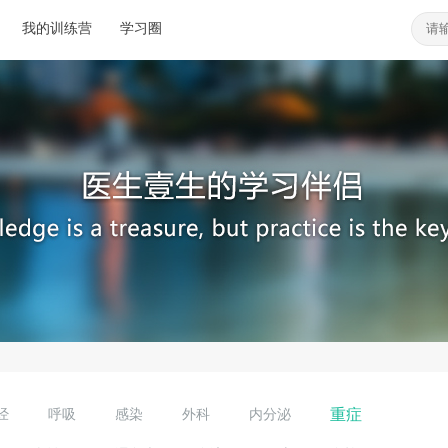
我的训练营
学习圈
重症
经
呼吸
感染
外科
内分泌