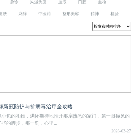
急诊
风湿免疫
血液
口腔
血栓
皮肤
麻醉
中医药
整形美容
精神
检验
群新冠防护与抗病毒治疗全攻略
包小包的礼物，满怀期待地推开那扇熟悉的家门，第一眼撞见的
的脚步，那一刻，心里...
2026-03-27