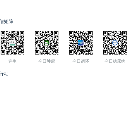
信矩阵
壹生
今日肿瘤
今日循环
今日糖尿病
行动