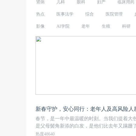
肾病
儿科
眼科
妇产
临床用药
热点
医事法学
综合
医院管理
影像
AI学院
老年
生殖
科研
新春守护，安心同行：老年人及高风险人
春节，是一年中最温暖的时刻。当我们提着大
是父母鬓角新添的白发，是他们比去年又蹒跚了些
热度48640