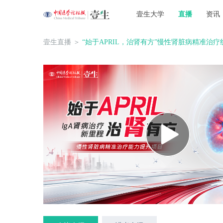
壹生大学
直播
资讯
壹生直播
＞
“始于APRIL，治肾有方”慢性肾脏病精准治疗线