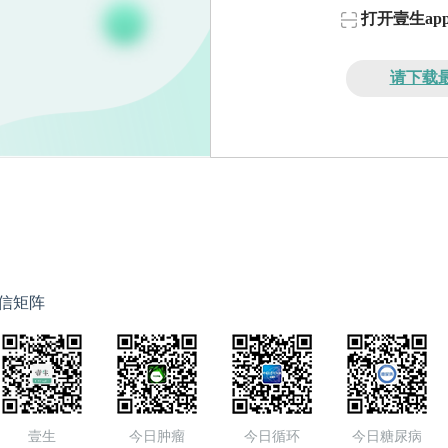
打开壹生a
请下载最
信矩阵
壹生
今日肿瘤
今日循环
今日糖尿病