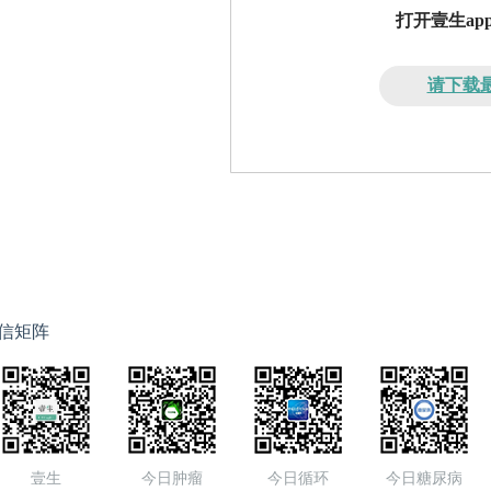
打开壹生a
请下载最
信矩阵
壹生
今日肿瘤
今日循环
今日糖尿病