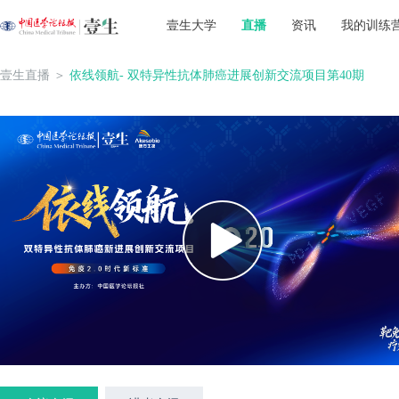
壹生大学
直播
资讯
我的训练
壹生直播
＞
依线领航- 双特异性抗体肺癌进展创新交流项目第40期